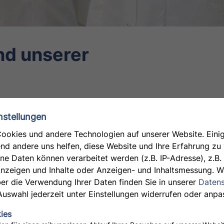
nd unserer
Co.: Ein Blick in den spannenden
nstellungen
utisch-technischen Assistent:innen.
ookies und andere Technologien auf unserer Website. Einig
end andere uns helfen, diese Website und Ihre Erfahrung zu
 Daten können verarbeitet werden (z.B. IP-Adresse), z.B. 
innen stehen im Apothekenalltag die Pharmazeutisch-
Anzeigen und Inhalte oder Anzeigen- und Inhaltsmessung. W
informieren und beraten Verbraucher:innen und
er die Verwendung Ihrer Daten finden Sie in unserer
Datens
nter anderem Zäpfchen, Kapseln und Salben her. Die
Auswahl jederzeit unter Einstellungen widerrufen oder anpa
 und beinhaltet ein sechsmonatiges Praktikum in einer
ies
fung zum Berufsabschluss PTA.