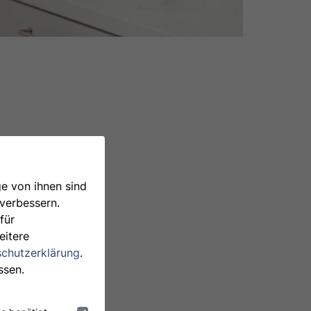
e von ihnen sind
 verbessern.
für
eitere
chutzerklärung
.
ssen.