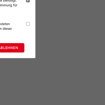
e benötigt.
timmung für
endeten
n dieser
ABLEHNEN